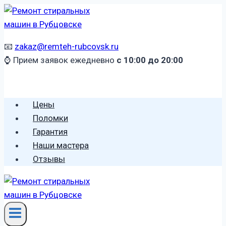
Перейти
к
содержимому
📧
zakaz@remteh-rubcovsk.ru
⌚ Прием заявок ежедневно
с 10:00 до 20:00
🕻 8 (996) 459 2906
Цены
Поломки
Гарантия
Наши мастера
Отзывы