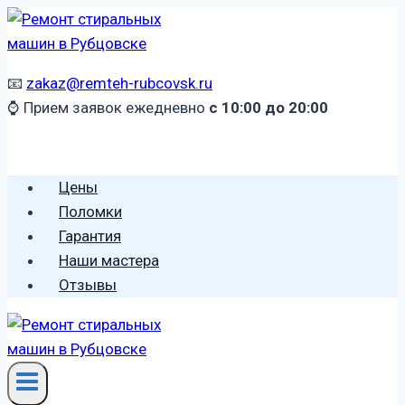
Перейти
к
содержимому
📧
zakaz@remteh-rubcovsk.ru
⌚ Прием заявок ежедневно
с 10:00 до 20:00
🕻 8 (996) 459 2906
Цены
Поломки
Гарантия
Наши мастера
Отзывы