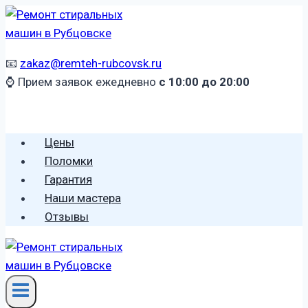
Перейти
к
содержимому
📧
zakaz@remteh-rubcovsk.ru
⌚ Прием заявок ежедневно
с 10:00 до 20:00
🕻 8 (996) 459 2906
Цены
Поломки
Гарантия
Наши мастера
Отзывы