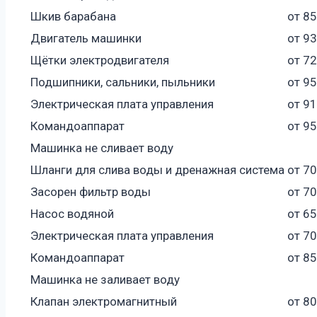
Шкив барабана
от 8
Двигатель машинки
от 9
Щётки электродвигателя
от 7
Подшипники, сальники, пыльники
от 9
Электрическая плата управления
от 9
Командоаппарат
от 9
Машинка не сливает воду
Шланги для слива воды и дренажная система
от 7
Засорен фильтр воды
от 7
Насос водяной
от 6
Электрическая плата управления
от 7
Командоаппарат
от 8
Машинка не заливает воду
Клапан электромагнитный
от 8