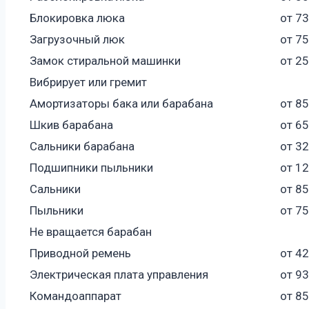
Блокировка люка
от 7
Загрузочный люк
от 7
Замок стиральной машинки
от 2
Вибрирует или гремит
Амортизаторы бака или барабана
от 8
Шкив барабана
от 6
Сальники барабана
от 3
Подшипники пыльники
от 1
Сальники
от 8
Пыльники
от 7
Не вращается барабан
Приводной ремень
от 4
Электрическая плата управления
от 9
Командоаппарат
от 8