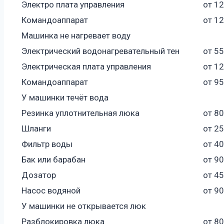
Электро плата управления
от 1
Командоаппарат
от 1
Машинка не нагревает воду
Электрический водонагревательный тен
от 5
Электрическая плата управления
от 1
Командоаппарат
от 9
У машинки течёт вода
Резинка уплотнительная люка
от 8
Шланги
от 2
Фильтр воды
от 4
Бак или барабан
от 9
Дозатор
от 4
Насос водяной
от 9
У машинки не открывается люк
Разблокировка люка
от 8